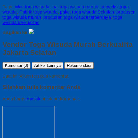
Tags:
bikin toga wisuda
,
jual toga wisuda murah
,
konveksi toga
wisuda
,
Pabrik toga wisuda
,
paket toga wisuda Sekolah
,
produsen
toga wisuda murah
,
produsen toga wisuda terpercaya
,
toga
wisuda berkualitas
Bagikan ke
Vendor Toga Wisuda Murah Berkualita
Jakarta Selatan
Komentar (0)
Artikel Lainnya
Rekomendasi
Saat ini belum tersedia komentar.
Silahkan tulis komentar Anda
Anda harus
masuk
untuk berkomentar.