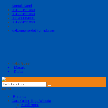
Kontak Kami
081222821060
081222821060
085280084081
081222821060
jualtogawisuda@gmail.com
Halo, Guest!
Masuk
Daftar
MENU
Beranda
Cara Order Toga Wisuda
Konfirmasi