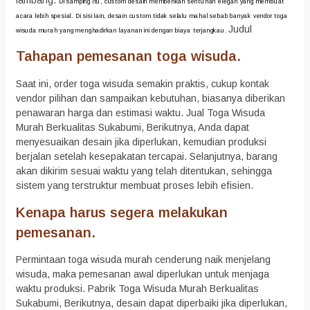
lambang.
Di samping itu, custom desain memberikan sentuhan elegan yang membuat
acara lebih spesial.
Di sisi lain, desain custom tidak selalu mahal sebab banyak vendor toga
Judul
wisuda murah yang menghadirkan layanan ini dengan biaya terjangkau.
Tahapan pemesanan toga wisuda.
Saat ini, order toga wisuda semakin praktis, cukup kontak
vendor pilihan dan sampaikan kebutuhan, biasanya diberikan
penawaran harga dan estimasi waktu. Jual Toga Wisuda
Murah Berkualitas Sukabumi, Berikutnya, Anda dapat
menyesuaikan desain jika diperlukan, kemudian produksi
berjalan setelah kesepakatan tercapai. Selanjutnya, barang
akan dikirim sesuai waktu yang telah ditentukan, sehingga
sistem yang terstruktur membuat proses lebih efisien.
Kenapa harus segera melakukan
pemesanan.
Permintaan toga wisuda murah cenderung naik menjelang
wisuda, maka pemesanan awal diperlukan untuk menjaga
waktu produksi. Pabrik Toga Wisuda Murah Berkualitas
Sukabumi, Berikutnya, desain dapat diperbaiki jika diperlukan,