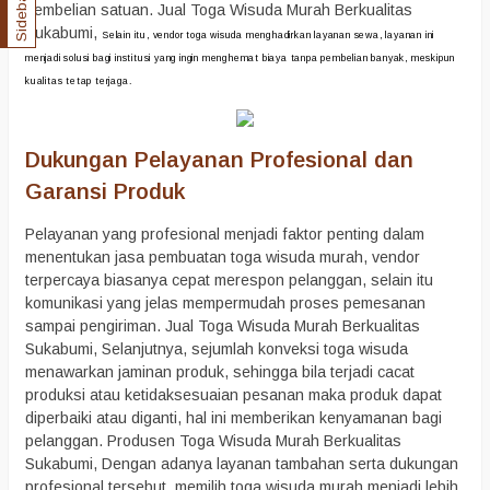
Sidebar
pembelian satuan. Jual Toga Wisuda Murah Berkualitas
Sukabumi,
Selain itu, vendor toga wisuda menghadirkan layanan sewa, layanan ini
menjadi solusi bagi institusi yang ingin menghemat biaya tanpa pembelian banyak, meskipun
kualitas tetap terjaga.
Dukungan Pelayanan Profesional dan
Garansi Produk
Pelayanan yang profesional menjadi faktor penting dalam
menentukan jasa pembuatan toga wisuda murah, vendor
terpercaya biasanya cepat merespon pelanggan, selain itu
komunikasi yang jelas mempermudah proses pemesanan
sampai pengiriman. Jual Toga Wisuda Murah Berkualitas
Sukabumi, Selanjutnya, sejumlah konveksi toga wisuda
menawarkan jaminan produk, sehingga bila terjadi cacat
produksi atau ketidaksesuaian pesanan maka produk dapat
diperbaiki atau diganti, hal ini memberikan kenyamanan bagi
pelanggan. Produsen Toga Wisuda Murah Berkualitas
Sukabumi, Dengan adanya layanan tambahan serta dukungan
profesional tersebut, memilih toga wisuda murah menjadi lebih