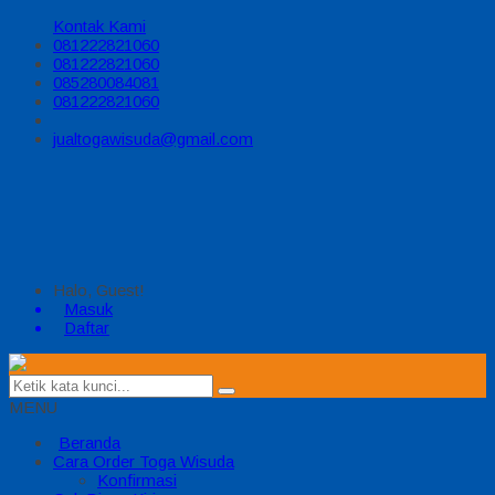
Kontak Kami
081222821060
081222821060
085280084081
081222821060
jualtogawisuda@gmail.com
Halo, Guest!
Masuk
Daftar
MENU
Beranda
Cara Order Toga Wisuda
Konfirmasi