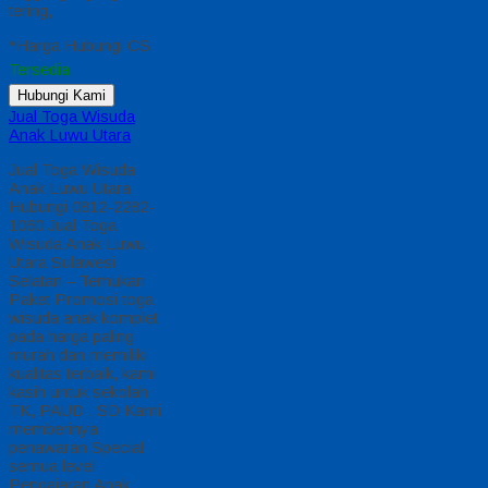
tering,
*Harga Hubungi CS
Tersedia
Hubungi Kami
Jual Toga Wisuda
Anak Luwu Utara
Jual Toga Wisuda
Anak Luwu Utara
Hubungi 0812-2282-
1060 Jual Toga
Wisuda Anak Luwu
Utara Sulawesi
Selatan – Temukan
Paket Promosi toga
wisuda anak komplet
pada harga paling
murah dan memiliki
kualitas terbaik, kami
kasih untuk sekolah
TK, PAUD , SD Kami
memberinya
penawaran Special
semua level
Pengajaran Anak