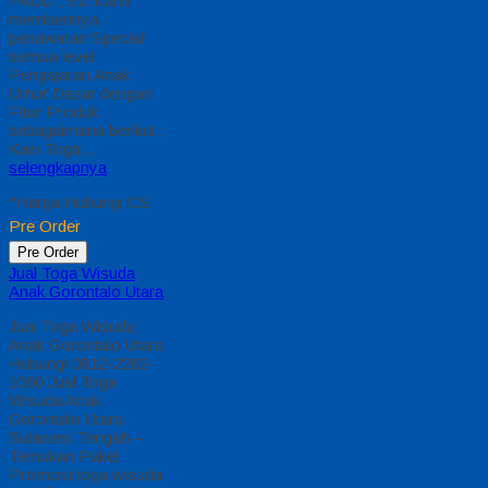
PAUD , SD Kami
memberinya
penawaran Special
semua level
Pengajaran Anak
Umur Dasar dengan
Fitur Produk
sebagaimana berikut :
Kain Toga…
selengkapnya
*Harga Hubungi CS
Pre Order
Pre Order
Jual Toga Wisuda
Anak Gorontalo Utara
Jual Toga Wisuda
Anak Gorontalo Utara
Hubungi 0812-2282-
1060 Jual Toga
Wisuda Anak
Gorontalo Utara
Sulawesi Tengah –
Temukan Paket
Promosi toga wisuda