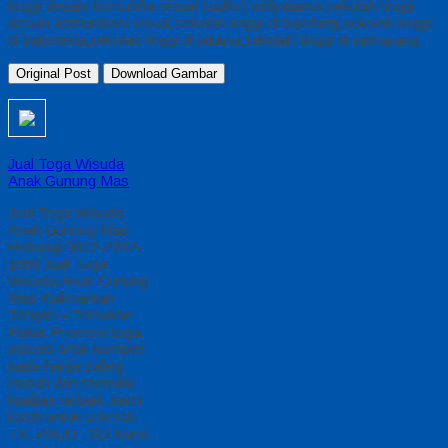
tinggi desain komunika visual (stdkv) widyatama,sekolah tinggi
desain komunikasi visual,sekolah tinggi di bandung,sekolah tinggi
di indonesia,sekolah tinggi di jakarta,sekolah tinggi di semarang
Original Post
Download Gambar
Jual Toga Wisuda
Anak Gunung Mas
Jual Toga Wisuda
Anak Gunung Mas
Hubungi 0812-2282-
1060 Jual Toga
Wisuda Anak Gunung
Mas Kalimantan
Tengah – Temukan
Paket Promosi toga
wisuda anak komplet
pada harga paling
murah dan memiliki
kualitas terbaik, kami
kasih untuk sekolah
TK, PAUD , SD Kami