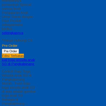
memberinya
penawaran Special
semua level
Pengajaran Anak
Umur Dasar dengan
Fitur Produk
sebagaimana
berikut…
selengkapnya
*Harga Hubungi CS
Pre Order
Pre Order
Edisi Terbatas
jual toga wisuda anak
SD di Pangkalpinang
Contoh Baju Toga
Wisuda Anak SD di
Pangkalpinang
Murah Foto Baju
toga wisuda anak SD
di atas adalah gambar
toga anak SD
Bahagia di
Pangkalpinang –