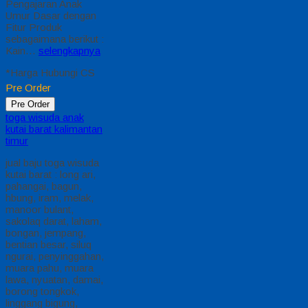
Pengajaran Anak
Umur Dasar dengan
Fitur Produk
sebagaimana berikut :
Kain…
selengkapnya
*Harga Hubungi CS
Pre Order
Pre Order
toga wisuda anak
kutai barat kalimantan
timur
jual baju toga wisuda
kutai barat : long ari,
pahangai, bagun,
hbung, iram, melak,
manoor bulant,
sakolaq darat, laham,
bongan, jempang,
bentian besar, siluq
ngurai, penyinggahan,
muara pahu, muara
lawa, nyuatan, damai,
borong tongkok,
linggang bigung,