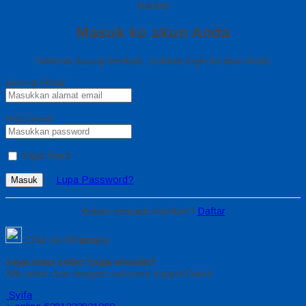
Banten
Masuk ke akun Anda
Selamat datang kembali, silahkan login ke akun Anda.
Alamat Email
Password
Ingat Saya
Lupa Password?
Masuk
Belum menjadi member?
Daftar
Chat via Whatsapp
saya mau order toga wisuda?
Klik untuk chat dengan customer support kami
Syifa