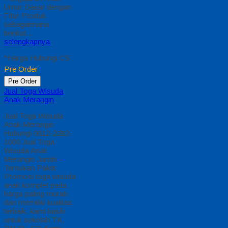
Umur Dasar dengan
Fitur Produk
sebagaimana
berikut…
selengkapnya
*Harga Hubungi CS
Pre Order
Pre Order
Jual Toga Wisuda
Anak Merangin
Jual Toga Wisuda
Anak Merangin
Hubungi 0812-2282-
1060 Jual Toga
Wisuda Anak
Merangin Jambi –
Temukan Paket
Promosi toga wisuda
anak komplet pada
harga paling murah
dan memiliki kualitas
terbaik, kami kasih
untuk sekolah TK,