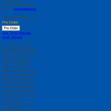
Fitur Produk
sebagaimana berikut :
Kain…
selengkapnya
*Harga Hubungi CS
Pre Order
Pre Order
Jual Toga Wisuda
Anak Medan
Jual Toga Wisuda
Anak Medan Hubungi
0812-2282-1060 Jual
Toga Wisuda Anak
Medan Sumatera
Utara – Temukan
Paket Promosi toga
wisuda anak komplet
pada harga paling
murah dan memiliki
kualitas terbaik, kami
kasih untuk sekolah
TK, PAUD , SD Kami
memberinya
penawaran Special
semua level