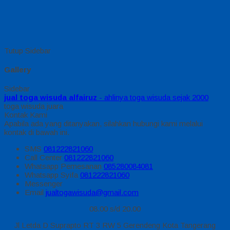
Tutup Sidebar
Gallery
Sidebar
jual toga wisuda alfairuz
- ahlinya toga wisuda sejak 2000
toga wisuda juara
Kontak Kami
Apabila ada yang ditanyakan, silahkan hubungi kami melalui
kontak di bawah ini.
SMS
081222821060
Call Center
081222821060
Whatsapp
Pemesanan
085280084081
Whatsapp
Syifa
081222821060
Messenger
Email
jualtogawisuda@gmail.com
08.00 s/d 20.00
Jl Letda D Suprapto RT 3 RW 5 Gerendeng Kota Tangerang