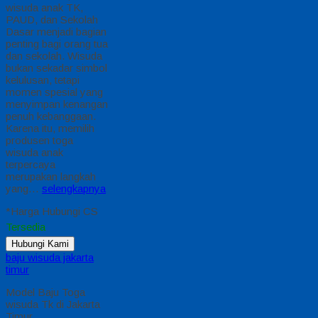
wisuda anak TK,
PAUD, dan Sekolah
Dasar menjadi bagian
penting bagi orang tua
dan sekolah. Wisuda
bukan sekadar simbol
kelulusan, tetapi
momen spesial yang
menyimpan kenangan
penuh kebanggaan.
Karena itu, memilih
produsen toga
wisuda anak
terpercaya
merupakan langkah
yang…
selengkapnya
*Harga Hubungi CS
Tersedia
Hubungi Kami
baju wisuda jakarta
timur
Model Baju Toga
wisuda Tk di Jakarta
Timur