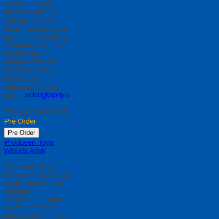
Bangka dengan
spesikasi produk
sebagai berikut :
Jubah menggunakan
jenis bahan bestway
Premium Vernando
warna Maroon
dengan varisi list
berwarna Gold di
bagian depan
sebanyak dua list
dan…
selengkapnya
*Harga Hubungi CS
Pre Order
Pre Order
Produsen Toga
Wisuda Anak
Produsen Toga
Wisuda Anak: Solusi
Berkualitas, Harga
Terjangkau, dan
Pengiriman Cepat
Dalam beberapa
tahun terakhir, acara