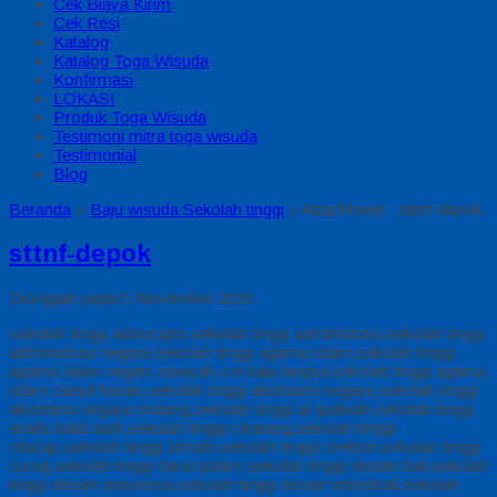
Cek Biaya Kirim
Cek Resi
Katalog
Katalog Toga Wisuda
Konfirmasi
LOKASI
Produk Toga Wisuda
Testimoni mitra toga wisuda
Testimonial
Blog
Beranda
»
Baju wisuda Sekolah tinggi
» Attachment : sttnf-depok
sttnf-depok
Diunggah pada 5 November 2016
sekolah tinggi adisucipto,sekolah tinggi administrasi,sekolah tinggi
administrasi negara,sekolah tinggi agama islam,sekolah tinggi
agama islam negeri zawiyah cot kala langsa,sekolah tinggi agama
islam zainul hasan,sekolah tinggi akuntansi negara,sekolah tinggi
akuntansi negara malang,sekolah tinggi al qudwah,sekolah tinggi
analis bakti asih,sekolah tinggi cikarang,sekolah tinggi
cilacap,sekolah tinggi cimahi,sekolah tinggi cirebon,sekolah tinggi
curug,sekolah tinggi darul qolam,sekolah tinggi desain bali,sekolah
tinggi desain indonesia,sekolah tinggi desain interstudi,sekolah