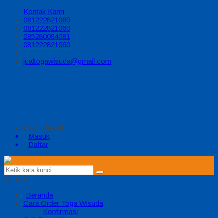
Kontak Kami
081222821060
081222821060
085280084081
081222821060
jualtogawisuda@gmail.com
Halo, Guest!
Masuk
Daftar
MENU
Beranda
Cara Order Toga Wisuda
Konfirmasi