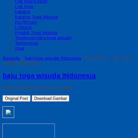
Cek Biaya Kirim
Cek Resi
Katalog
Katalog Toga Wisuda
Konfirmasi
LOKASI
Produk Toga Wisuda
Testimoni mitra toga wisuda
Testimonial
Blog
Beranda
»
baju toga wisuda INdonesia
» Attachment : baju toga
wisuda INdonesia
baju toga wisuda INdonesia
Diunggah pada 28 Desember 2020
Original Post
Download Gambar